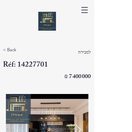
< Back
למכירה
Réf:
14227701
₪
7 400 000