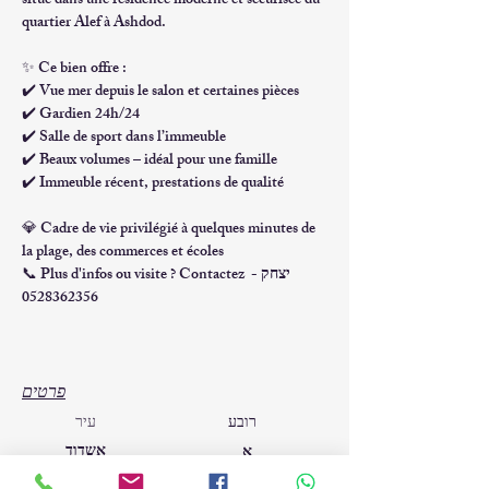
situé dans une 
résidence moderne et sécurisée
 du 
quartier Alef à Ashdod.
✨ 
Ce bien offre :
✔️ 
Vue mer
 depuis le salon et certaines pièces
✔️ 
Gardien 24h/24
✔️ 
Salle de sport dans l’immeuble
✔️ 
Beaux volumes – idéal pour une famille
✔️ 
Immeuble récent, prestations de qualité
💎 
Cadre de vie privilégié à quelques minutes de 
la plage, des commerces et écoles
Plus d'infos ou visite ? Contactez יצחק - 
📞 
0528362356
פרטים
רובע
עיר
אשדוד
א