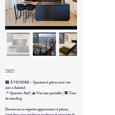
תיאור
🏙️ 
À VENDRE – Spacieux 6 pièces avec vue 
mer à Ashdod
📍 
Quartier Alef
 | 🌊 
Vue mer partielle
 | 🏢 
Tour 
de standing
Découvrez ce superbe appartement 
6 pièces
, 