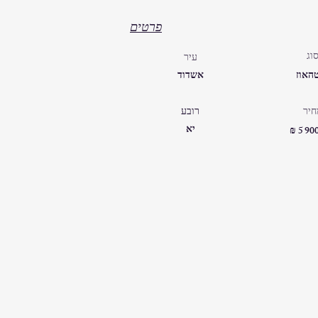
פרטים
וג
עיר
האוז
אשדוד
חיר
רובע
יא
₪ 5 90