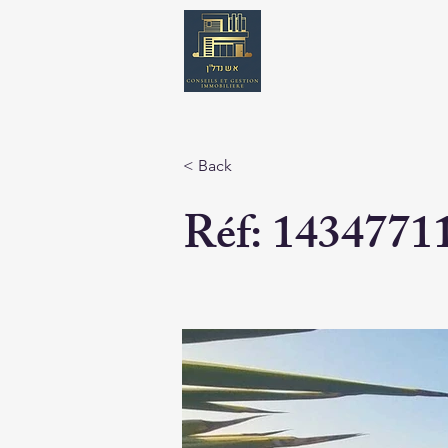
< Back
Réf: 1434771