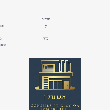
חדרים
ס
פנט
7
מ''ר
מ
0 000