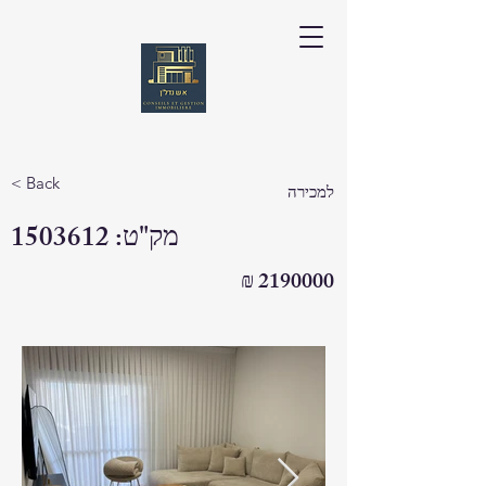
< Back
למכירה
מק"ט:
1503612
₪
2190000