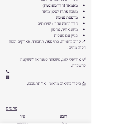
3 חדרים מאובזרים היטב
מאמאד (חדר מאובטח)
מטבח פתוח לסלון מואר
מרפסת נעימה
חדר רחצה אחד + שירותים
מיזוג אוויר, אחסון
בניין עם מעלית
📍 קרוב לחנויות, בתי ספר, תחבורה, פארקים וכמה 
דקות מהים.
💡 אידיאלי לזוג, משפחה קטנה או להשקעה 
להשכרה.
📞 
🏢 
📩 ביקור בתיאום מראש – אל תתעכבו, 
פרטים
רובע
עיר
אשדוד
אל