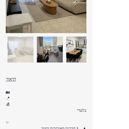
תיאור
🏡 
📍 
💰 
בלעדי 
✨ 