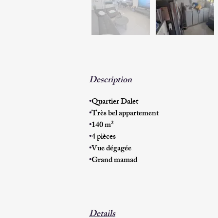
Description
•
Quartier Dalet
•
Très bel appartement
•
140 m²
•
4 pièces
•
Vue dégagée
•
Grand mamad
Details