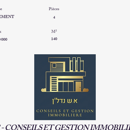
e
Pièces
EMENT
4
x
M
²
140
0 000
 - CONSEILS ET GESTION IMMOBIL