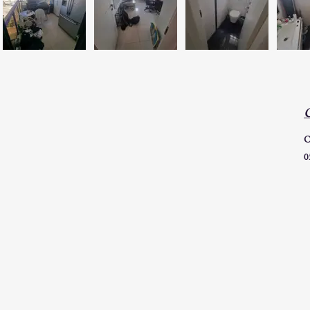
C
O
0