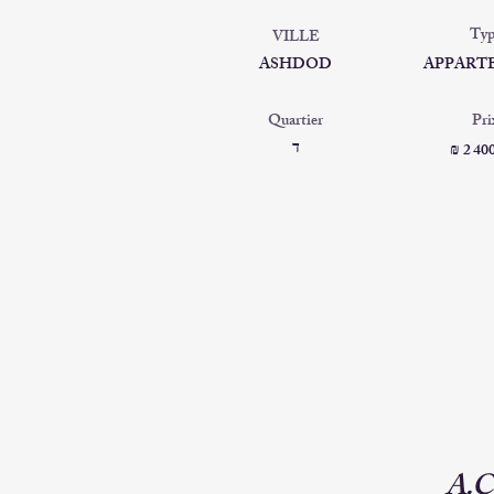
Typ
VILLE
ASHDOD
APPART
Quartier
Pri
ד
₪ 2 40
A.C