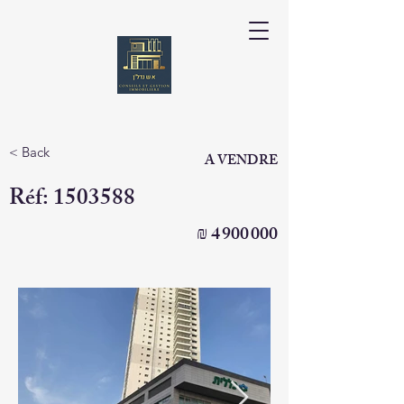
< Back
A VENDRE
Réf:
1503588
₪
4 900 000