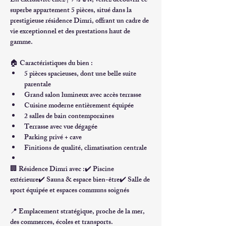
En 
exclusivité chez אש נדל״ן
, venez découvrir ce 
superbe appartement 5 pièces
, situé dans la 
prestigieuse 
résidence Dimri
, offrant un cadre de 
vie exceptionnel et des prestations haut de 
gamme.
🏠 
Caractéristiques du bien :
5 pièces spacieuses, dont une belle suite 
parentale
Grand salon lumineux avec accès terrasse
Cuisine moderne entièrement équipée
2 salles de bain contemporaines
Terrasse avec 
vue dégagée
Parking privé + cave
Finitions de qualité, climatisation centrale
🏢 
Résidence Dimri avec :
✔️ 
Piscine 
extérieure
✔️ 
Sauna & espace bien-être
✔️ 
Salle de 
sport équipée
 et espaces communs soignés
📍 Emplacement stratégique, proche de la mer, 
des commerces, écoles et transports.