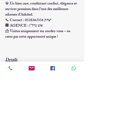
💎 
Un bien rare
, combinant 
confort, élégance et 
services premium
 dans l’une des meilleures 
adresses d’Ashdod.
📞 
Contact : יצחק 0528362356
🏢 
AGENCE : אש נדל''ן
📩 Visites uniquement sur rendez-vous – 
ne 
ratez pas cette opportunité unique !
Details
VILLE
Quartier
ASHDOD
מע''ר
Type
M
²
APPARTEMENT
Pièces
Prix
₪
4 900 000
5