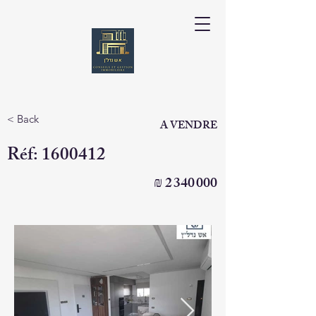
< Back
A VENDRE
Réf:
1600412
₪
2 340 000