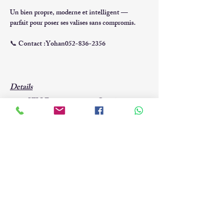
Un bien propre, moderne et intelligent — 
parfait pour poser ses valises sans compromis.
📞 
Contact :Yohan
052-836-2356
Details
VILLE
Quartier
ASHDOD
יב
Type
M
²
APPARTEMENT
Pièces
Prix
₪
2 340 000
3
Contact Agent