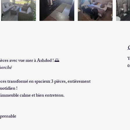
C
s avec vue mer à Ashdod !
 🌅
0
herché
èces transformé en spacieux 3 pièces
, entièrement 
quotidien !
 immeuble calme et bien entretenu.
prenable