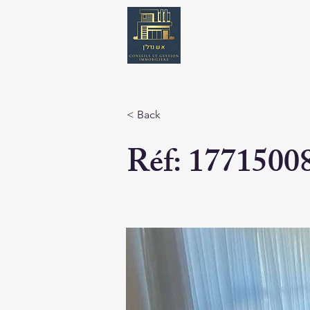
< Back
Réf: 1771500