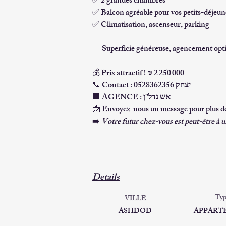
✅ 2 grandes chambres 
✅ Balcon agréable pour vos petits-déjeune
✅ Climatisation, ascenseur, parking
📏 Superficie généreuse, agencement opti
💰 
Prix attractif ! ₪ 2 250 000
📞 
Contact : יצחק 0528362356
🏢 
AGENCE : אש נדל''ן
📩 Envoyez-nous un message pour plus de
➡️ 
Votre futur chez-vous est peut-être à 
Details
Typ
VILLE
ASHDOD
APPART